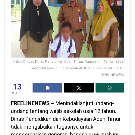
Kabid Dikdas Dinas Pendidikan Aceh Timur, Agussalim (Tengah) saat
mengatar anak putus sekolah di SDN Teupin Pukat. FOTO :
FREELINENEWS
13
SHARES
FREELINENEWS –
Menindaklanjuti undang-
undang tentang wajib sekolah usia 12 tahun.
Dinas Pendidikan dan Kebudayaan Aceh Timur
tidak mengabaikan tugasnya untuk
mencerdaskan generasi bangsa di wilayah ini.