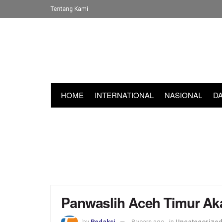
Tentang Kami
HOME
INTERNATIONAL
NASIONAL
D
Panwaslih Aceh Timur Ak
by
Redaksi
8 years ago
in
Uncategorize