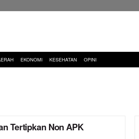
AERAH
EKONOMI
KESEHATAN
OPINI
an Tertipkan Non APK
d