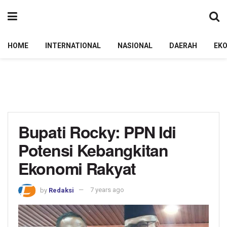
HOME
INTERNATIONAL
NASIONAL
DAERAH
EK
Bupati Rocky: PPN Idi
Potensi Kebangkitan
Ekonomi Rakyat
by
Redaksi
7 years ago