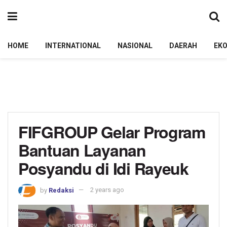
HOME
INTERNATIONAL
NASIONAL
DAERAH
EK
FIFGROUP Gelar Program
Bantuan Layanan
Posyandu di Idi Rayeuk
by
Redaksi
2 years ago