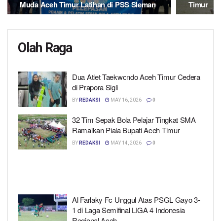
Muda Aceh Timur Latihan di PSS Sleman
Timur
Olah Raga
Dua Atlet Taekwondo Aceh Timur Cedera
di Prapora Sigli
BY
REDAKSI
MAY 16, 2026
0
32 Tim Sepak Bola Pelajar Tingkat SMA
Ramaikan Piala Bupati Aceh Timur
BY
REDAKSI
MAY 14, 2026
0
Al Farlaky Fc Unggul Atas PSGL Gayo 3-
1 di Laga Semifinal LIGA 4 Indonesia
Regional Aceh