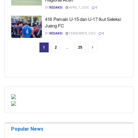
BY
REDAKSI
APRIL 7, 2026
0
416 Pemain U-15 dan U-17 Ikut Seleksi
Juang FC
BY
REDAKSI
FEBRUARY 8, 2026
0
1
2
…
25
Popular News