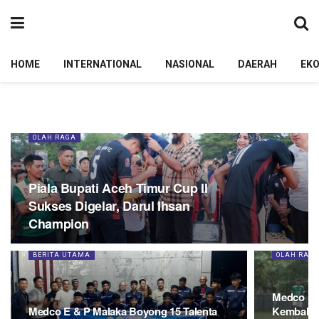
HOME
INTERNATIONAL
NASIONAL
DAERAH
EK
OLAH RAGA
Piala Bupati Aceh Timur Cup II
Sukses Digelar, Darul Ihsan
Champion
BERITA UTAMA
OLAH RAG
Medco E&
Medco E & P Malaka Boyong 15 Talenta
Kembali 