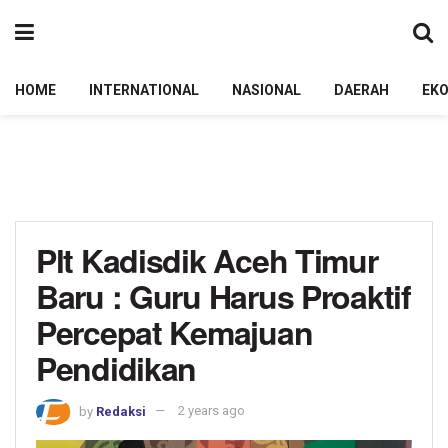
HOME
INTERNATIONAL
NASIONAL
DAERAH
EK
Plt Kadisdik Aceh Timur
Baru : Guru Harus Proaktif
Percepat Kemajuan
Pendidikan
by
Redaksi
2 years ago