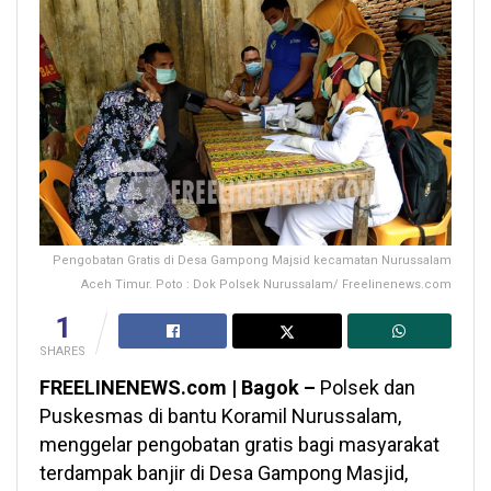
Pengobatan Gratis di Desa Gampong Majsid kecamatan Nurussalam
Aceh Timur. Poto : Dok Polsek Nurussalam/ Freelinenews.com
1
SHARES
FREELINENEWS.com | Bagok –
Polsek dan
Puskesmas di bantu Koramil Nurussalam,
menggelar pengobatan gratis bagi masyarakat
terdampak banjir di Desa Gampong Masjid,