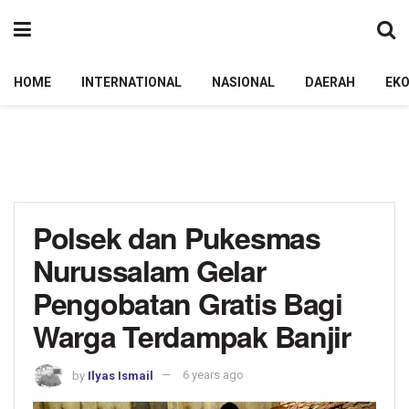
HOME
INTERNATIONAL
NASIONAL
DAERAH
EK
Polsek dan Pukesmas
Nurussalam Gelar
Pengobatan Gratis Bagi
Warga Terdampak Banjir
by
Ilyas Ismail
6 years ago