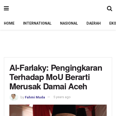
HOME
INTERNATIONAL
NASIONAL
DAERAH
EK
Al-Farlaky: Pengingkaran
Terhadap MoU Berarti
Merusak Damai Aceh
by
Fahmi Muda
5 years ago