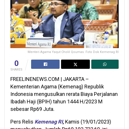
Menteri Agama Yaqut Cholil Qoumas. Foto Dok Kemenag RI
0
SHARES
FREELINENEWS.COM | JAKARTA –
Kementerian Agama (Kemenag) Republik
Indonesia mengusulkan rerata Biaya Perjalanan
Ibadah Haji (BPIH) tahun 1444 H/2023 M
sebesar Rp69 Juta.
Pers Relis
Kemenag RI
,
Kamis (19/01/2023)