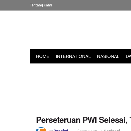
Tentang Kami
HOME
INTERNATIONAL
NASIONAL
D
Perseteruan PWI Selesai, 
by
Redaksi
2 years ago
in
Nasional