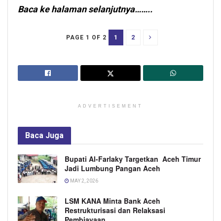
Baca ke halaman selanjutnya……..
1
2
PAGE 1 OF 2
ADVERTISEMENT
Baca
Juga
Bupati Al-Farlaky Targetkan Aceh Timur
Jadi Lumbung Pangan Aceh
MAY 2, 2026
LSM KANA Minta Bank Aceh
Restrukturisasi dan Relaksasi
Pembiayaan