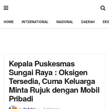
HOME
INTERNATIONAL
NASIONAL
DAERAH
EK
Kepala Puskesmas
Sungai Raya : Oksigen
Tersedia, Cuma Keluarga
Minta Rujuk dengan Mobil
Pribadi
by
Redaksi
6 years ago