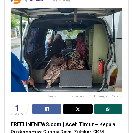
Saat korban di Evakusi ke RSUD Langsa. Poto Ist
1
SHARES
FREELINENEWS.com | Aceh Timur –
Kepala
Pusksesmas Sungai Raya, Zulfikar, SKM