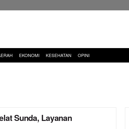
AERAH
EKONOMI
KESEHATAN
OPINI
lat Sunda, Layanan