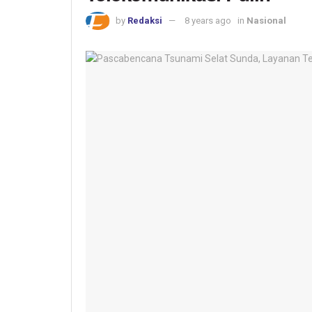
by
Redaksi
8 years ago
in
Nasional