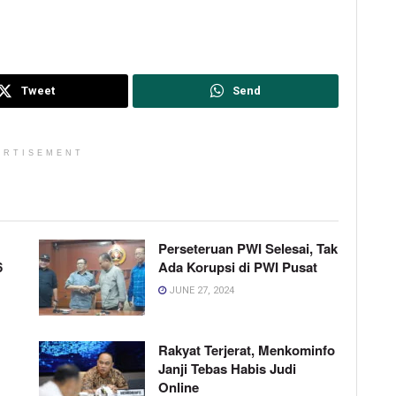
Tweet
Send
ERTISEMENT
Perseteruan PWI Selesai, Tak
6
Ada Korupsi di PWI Pusat
JUNE 27, 2024
Rakyat Terjerat, Menkominfo
Janji Tebas Habis Judi
Online