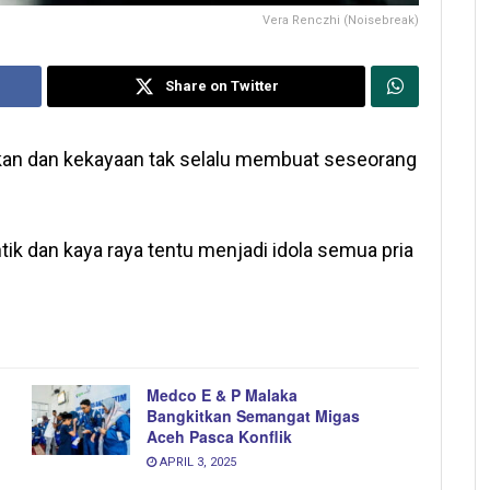
Vera Renczhi (Noisebreak)
Share on Twitter
kan dan kekayaan tak selalu membuat seseorang
ik dan kaya raya tentu menjadi idola semua pria
Medco E & P Malaka
Bangkitkan Semangat Migas
Aceh Pasca Konflik
APRIL 3, 2025