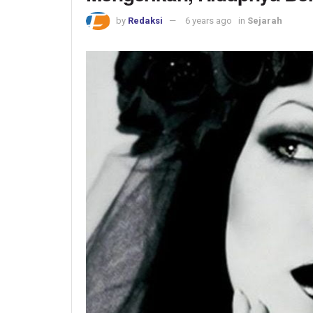
by
Redaksi
6 years ago
in
Sejarah