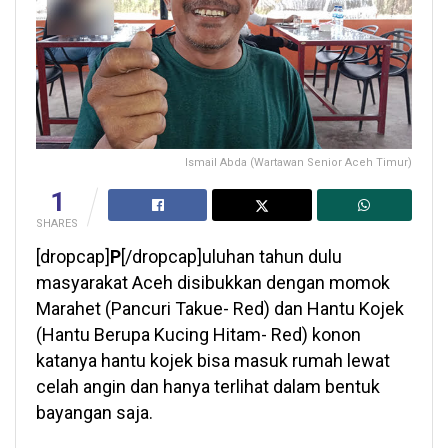
Ismail Abda (Wartawan Senior Aceh Timur)
1
SHARES
[dropcap]
P
[/dropcap]uluhan tahun dulu
masyarakat Aceh disibukkan dengan momok
Marahet (Pancuri Takue- Red) dan Hantu Kojek
(Hantu Berupa Kucing Hitam- Red) konon
katanya hantu kojek bisa masuk rumah lewat
celah angin dan hanya terlihat dalam bentuk
bayangan saja.