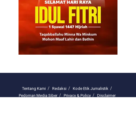
Tentang Kami
Redaksi
Kode Etik Jurnalistik
Pedoman Media Siber
Privacy & Policy
Disclaimer
Email : redaksi.freelinenews@gmail.com
© 2025 freelinenews.com by PT. Darussalam Megah Media