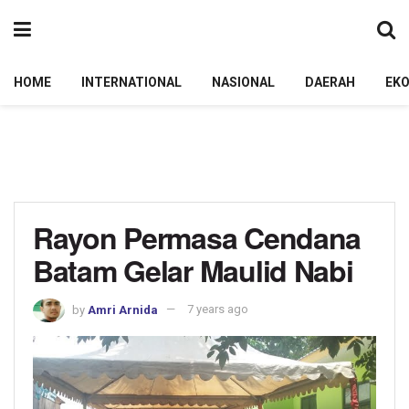
HOME
INTERNATIONAL
NASIONAL
DAERAH
EK
Rayon Permasa Cendana
Batam Gelar Maulid Nabi
by
Amri Arnida
7 years ago